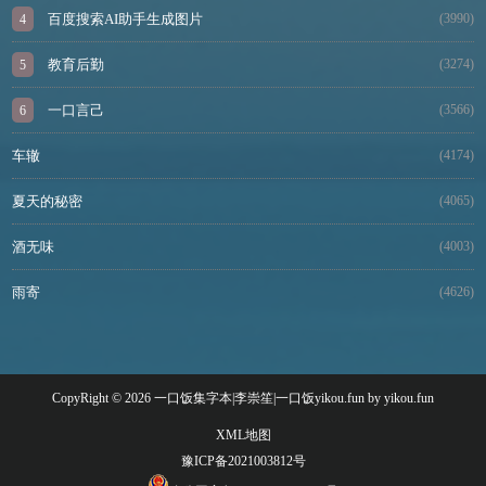
百度搜索AI助手生成图片
(3990)
教育后勤
(3274)
一口言己
(3566)
车辙
(4174)
夏天的秘密
(4065)
酒无味
(4003)
雨寄
(4626)
CopyRight © 2026 一口饭集字本|李崇笙|一口饭yikou.fun by yikou.fun
XML地图
豫ICP备2021003812号