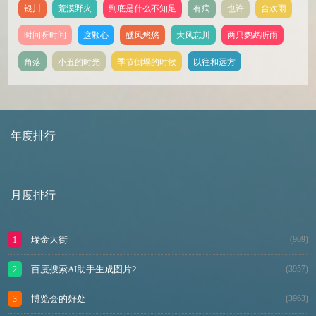
银川
荒漠野火
到底是什么不知足
有病
也许
合欢雨
时间呀时间
这颗心
醺风悠悠
大风忘川
两只鹦鹉听雨
角落
小丑的时光
季节倒塌的时候
以往和远方
年度排行
月度排行
瑞金大街
(969)
百度搜索AI助手生成图片2
(3957)
博览会的好处
(3963)