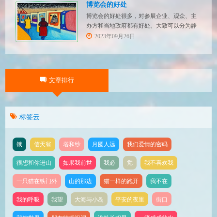
博览会的好处
博览会的好处很多，对参展企业、观众、主
办方和当地政府都有好处。大致可以分为静
态增值、动态获利和带动发展几个方面：
2023年09月26日
一、静态增值 （一）展示交流 通过博览会，
参展企业可以展示自己的产品和技术，让更
多的人了解和认识企业的产品和技术实力，
使企业软实力得到增值。观众则可以获取最
文章排行
新的产品和技术信息
标签云
饿
信天翁
塔和纱
月圆人远
我们爱情的密码
很想和你进山
如果我前世
我必
觉
我不喜欢我
一只猫在铁门外
山的那边
猫一样的跑开
我不在
我的呼吸
我望
大海与小岛
平安的夜里
街口