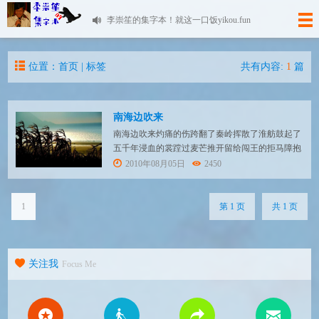
李崇笙的集字本！就这一口饭yikou.fun
位置：首页 | 标签
共有内容:
1
篇
南海边吹来
南海边吹来灼痛的伤跨翻了秦岭挥散了淮舫鼓起了
五千年浸血的裳蹚过麦芒推开留给闯王的拒马障抱
紧肩膀在梦想沉没的乌江旁和他一起流亡
2010年08月05日
2450
1
第 1 页
共 1 页
关注我
Focus Me