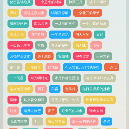
秘密告诉给风
一个思念的时候
和风三月
搞了个网站
野猫
撞进这座城市
唱颂和悸动
一朵花开的季节
城南花已开
南风又遇
一场雨两三句
一个上锁的抽屉
天津北风
周年将祭
一半是追忆
明天再见
日记
一口饭记事本
车辙
夏天的秘密
酒无味
雨寄
月亮醉倒之前
关于悲剧
安阳城
柳春虚梦
壬寅立春
是不是
一段故事
红地毯
今天雪花儿们与我寒暄
一点点
一个问题
时光啊时光
水月竹桥笙瑟远
这夜冷得那么认真
这大地还活着
园丁
车窗
北风行
冬日里温柔的拂晓
喧哗
焰火花朵和我
月亮很想说一句话
欧亚展览早会发言
娃娃
南风去旅行
麦子
好天气的城市
瑞金大街
收成与荣华
无可
海边的车站
采一朵初夏给你
是谁