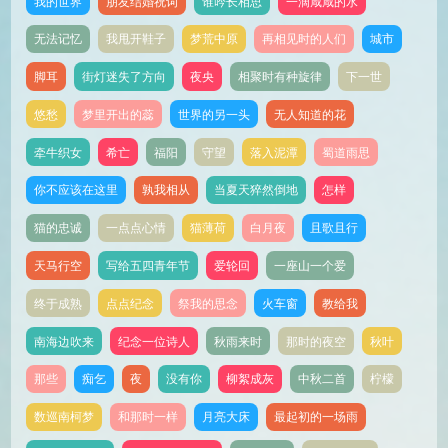
我的世界
朋友结婚祝词
谁吟长相思
一滴咸咸的水
无法记忆
我甩开鞋子
梦荒中原
再相见时的人们
城市
脚耳
街灯迷失了方向
夜央
相聚时有种旋律
下一世
悠愁
梦里开出的蕊
世界的另一头
无人知道的花
牵牛织女
希亡
福阳
守望
落入泥潭
蜀道雨思
你不应该在这里
孰我相从
当夏天猝然倒地
怎样
猫的忠诚
一点点心情
猫薄荷
白月夜
且歌且行
天马行空
写给五四青年节
爱轮回
一座山一个爱
终于成熟
点点纪念
祭我的思念
火车窗
教给我
南海边吹来
纪念一位诗人
秋雨来时
那时的夜空
秋叶
那些
痴乞
夜
没有你
柳絮成灰
中秋二首
柠檬
数巡南柯梦
和那时一样
月亮大床
最起初的一场雨