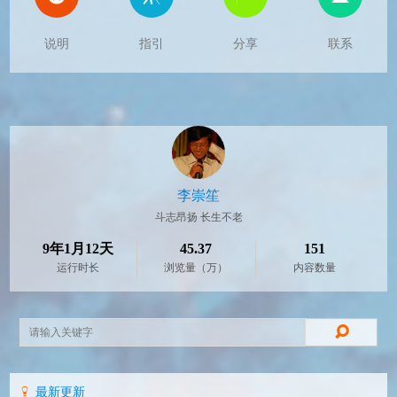
说明
指引
分享
联系
李崇笙
斗志昂扬 长生不老
9年1月12天
45.37
151
运行时长
浏览量（万）
内容数量
最新更新