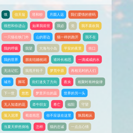
饿
信天翁
塔和纱
月圆人远
我们爱情的密码
很想和你进山
如果我前世
我必
觉
我不喜欢我
一只猫在铁门外
山的那边
猫一样的跑开
我不在
我的呼吸
我望
大海与小岛
平安的夜里
街口
我的世界
朋友结婚祝词
谁吟长相思
一滴咸咸的水
无法记忆
我甩开鞋子
梦荒中原
再相见时的人们
城市
脚耳
街灯迷失了方向
夜央
相聚时有种旋律
下一世
悠愁
梦里开出的蕊
世界的另一头
无人知道的花
牵牛织女
希亡
福阳
守望
落入泥潭
蜀道雨思
你不应该在这里
孰我相从
当夏天猝然倒地
怎样
猫的忠诚
一点点心情