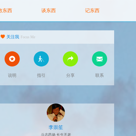
散东西
谈东西
记东西
关注我
Focus Me
说明
指引
分享
联系
李崇笙
斗志昂扬 长生不老