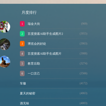
月度排行
瑞金大街
(969)
百度搜索AI助手生成图片2
(3955)
博览会的好处
(3963)
百度搜索AI助手生成图片
(3988)
教育后勤
(3274)
一口言己
(3566)
车辙
(4172)
夏天的秘密
(4063)
酒无味
(4003)