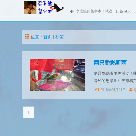
李崇笙的集字本！就这一口饭yikou.fu
位置：首页 | 标签
两只鹦鹉听雨
两只鹦鹉听雨你感动了
隐约的思绪那斗笠撑着
菊冬天的相遇充斥迎合
2018年06月21日
哥哥去不去感动时说出
多余令飞...
1