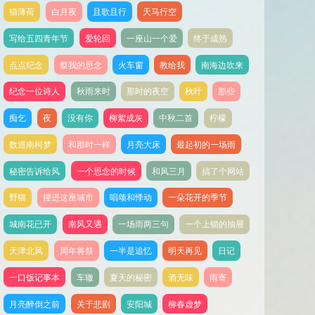
猫薄荷
白月夜
且歌且行
天马行空
写给五四青年节
爱轮回
一座山一个爱
终于成熟
点点纪念
祭我的思念
火车窗
教给我
南海边吹来
纪念一位诗人
秋雨来时
那时的夜空
秋叶
那些
痴乞
夜
没有你
柳絮成灰
中秋二首
柠檬
数巡南柯梦
和那时一样
月亮大床
最起初的一场雨
秘密告诉给风
一个思念的时候
和风三月
搞了个网站
野猫
撞进这座城市
唱颂和悸动
一朵花开的季节
城南花已开
南风又遇
一场雨两三句
一个上锁的抽屉
天津北风
周年将祭
一半是追忆
明天再见
日记
一口饭记事本
车辙
夏天的秘密
酒无味
雨寄
月亮醉倒之前
关于悲剧
安阳城
柳春虚梦