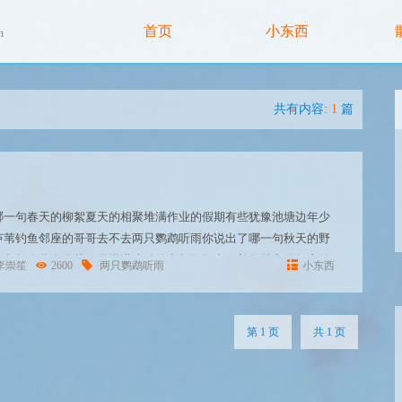
首页
小东西
n
共有内容:
1
篇
哪一句春天的柳絮夏天的相聚堆满作业的假期有些犹豫池塘边年少
芦苇钓鱼邻座的哥哥去不去两只鹦鹉听雨你说出了哪一句秋天的野
的拜贺有些多余节日里懵懂绽放的意趣那烟火画着勾股定律邻座的
李崇笙
2600
两只鹦鹉听雨
小东西
一句遗忘时与谁相觑在池塘边思绪弃节日里意趣隐约的绽放犹豫而
第 1 页
共 1 页