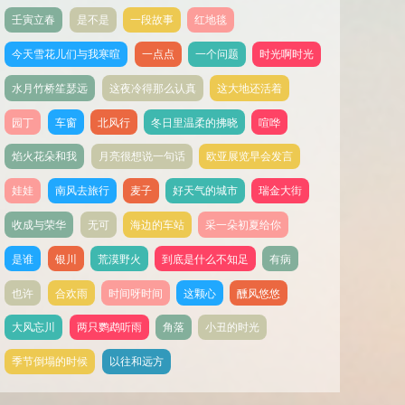
壬寅立春
是不是
一段故事
红地毯
今天雪花儿们与我寒暄
一点点
一个问题
时光啊时光
水月竹桥笙瑟远
这夜冷得那么认真
这大地还活着
园丁
车窗
北风行
冬日里温柔的拂晓
喧哗
焰火花朵和我
月亮很想说一句话
欧亚展览早会发言
娃娃
南风去旅行
麦子
好天气的城市
瑞金大街
收成与荣华
无可
海边的车站
采一朵初夏给你
是谁
银川
荒漠野火
到底是什么不知足
有病
也许
合欢雨
时间呀时间
这颗心
醺风悠悠
大风忘川
两只鹦鹉听雨
角落
小丑的时光
季节倒塌的时候
以往和远方