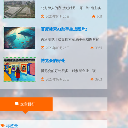
北方醉人的夜 抚过牡丹一开一谢 南去换
上的鞋 跳过铁轨一节一节 淌过绵江的梦
2025年04月25日
969
中一瞥 火红招展的瑞金大街
百度搜索AI助手生成图片2
再次测试了摆渡搜索AI助手生成图片的
功能 文字要求：画一幅绚丽的深海场景
2023年09月26日
3955
创意图画 文字要求：画一幅绚丽的森林
场景创意图画 文字要求：画一幅绚丽的
博览会的好处
草原场景创意图画
博览会的好处很多，对参展企业、观
众、主办方和当地政府都有好处。大致
2023年09月26日
3963
可以分为静态增值、动态获利和带动发
展几个方面： 一、静态增值 （一）展示
交流 通过博览会，参展企业可以展示自
文章排行
己的产品和技术，让更多的人了解和认
识企业的产品和技术实力，使企业软实
力得到增值。观众则可以获取最新的产
标签云
品和技术信息