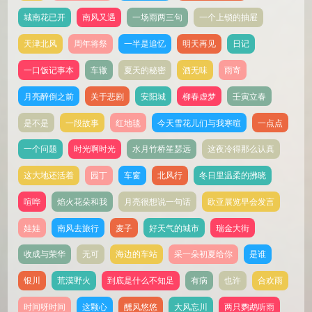
城南花已开
南风又遇
一场雨两三句
一个上锁的抽屉
天津北风
周年将祭
一半是追忆
明天再见
日记
一口饭记事本
车辙
夏天的秘密
酒无味
雨寄
月亮醉倒之前
关于悲剧
安阳城
柳春虚梦
壬寅立春
是不是
一段故事
红地毯
今天雪花儿们与我寒暄
一点点
一个问题
时光啊时光
水月竹桥笙瑟远
这夜冷得那么认真
这大地还活着
园丁
车窗
北风行
冬日里温柔的拂晓
喧哗
焰火花朵和我
月亮很想说一句话
欧亚展览早会发言
娃娃
南风去旅行
麦子
好天气的城市
瑞金大街
收成与荣华
无可
海边的车站
采一朵初夏给你
是谁
银川
荒漠野火
到底是什么不知足
有病
也许
合欢雨
时间呀时间
这颗心
醺风悠悠
大风忘川
两只鹦鹉听雨