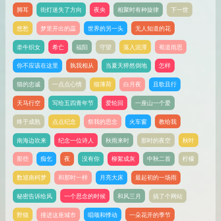
脚耳
街灯迷失了方向
夜央
相聚时有种旋律
下一世
悠愁
梦里开出的蕊
世界的另一头
无人知道的花
牵牛织女
希亡
福阳
守望
落入泥潭
蜀道雨思
你不应该在这里
孰我相从
当夏天猝然倒地
怎样
猫的忠诚
一点点心情
猫薄荷
白月夜
且歌且行
天马行空
写给五四青年节
爱轮回
一座山一个爱
终于成熟
点点纪念
祭我的思念
火车窗
教给我
南海边吹来
纪念一位诗人
秋雨来时
那时的夜空
秋叶
那些
痴乞
夜
没有你
柳絮成灰
中秋二首
柠檬
数巡南柯梦
和那时一样
月亮大床
最起初的一场雨
秘密告诉给风
一个思念的时候
和风三月
搞了个网站
野猫
撞进这座城市
唱颂和悸动
一朵花开的季节