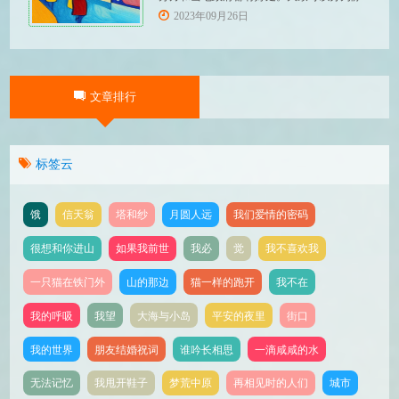
态增值、动态获利和带动发展几个方面：
2023年09月26日
一、静态增值 （一）展示交流 通过博览会，
参展企业可以展示自己的产品和技术，让更
多的人了解和认识企业的产品和技术实力，
使企业软实力得到增值。观众则可以获取最
文章排行
新的产品和技术信息
标签云
饿
信天翁
塔和纱
月圆人远
我们爱情的密码
很想和你进山
如果我前世
我必
觉
我不喜欢我
一只猫在铁门外
山的那边
猫一样的跑开
我不在
我的呼吸
我望
大海与小岛
平安的夜里
街口
我的世界
朋友结婚祝词
谁吟长相思
一滴咸咸的水
无法记忆
我甩开鞋子
梦荒中原
再相见时的人们
城市