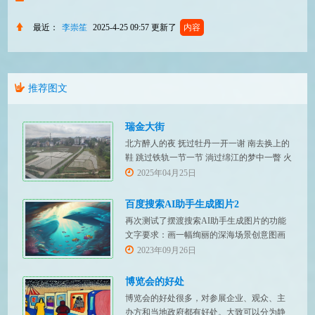
最近：
李崇笙
2025-4-25 09:57
更新了
内容
推荐图文
瑞金大街
北方醉人的夜 抚过牡丹一开一谢 南去换上的
鞋 跳过铁轨一节一节 淌过绵江的梦中一瞥 火
红招展的瑞金大街
2025年04月25日
百度搜索AI助手生成图片2
再次测试了摆渡搜索AI助手生成图片的功能
文字要求：画一幅绚丽的深海场景创意图画
文字要求：画一幅绚丽的森林场景创意图画
2023年09月26日
文字要求：画一幅绚丽的草原场景创意图画
博览会的好处
博览会的好处很多，对参展企业、观众、主
办方和当地政府都有好处。大致可以分为静