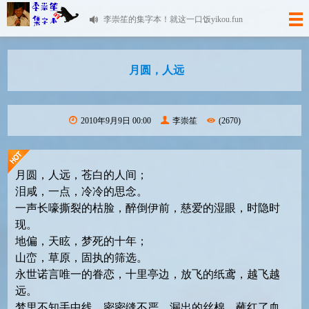
李崇笙的集字本！就这一口饭yikou.fun
月圆，人远
2010年9月9日 00:00
李崇笙
(2670)
月圆，人远，苍白的人间；
泪咸，一点，冷冷的思念。
一声长嚎撕裂的枯脸，醉倒伊前，慈爱的湿眼，时隐时
现。
地偏，天眩，梦死的十年；
山峦，草原，固执的筛选。
永世诺言唯一的眷恋，十里亭边，放飞的纸鸢，越飞越
远。
梦里不知手中线，密密缝不严，漏出的丝棉，蘸红了血