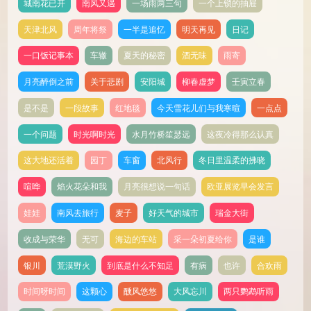
城南花已开
南风又遇
一场雨两三句
一个上锁的抽屉
天津北风
周年将祭
一半是追忆
明天再见
日记
一口饭记事本
车辙
夏天的秘密
酒无味
雨寄
月亮醉倒之前
关于悲剧
安阳城
柳春虚梦
壬寅立春
是不是
一段故事
红地毯
今天雪花儿们与我寒暄
一点点
一个问题
时光啊时光
水月竹桥笙瑟远
这夜冷得那么认真
这大地还活着
园丁
车窗
北风行
冬日里温柔的拂晓
喧哗
焰火花朵和我
月亮很想说一句话
欧亚展览早会发言
娃娃
南风去旅行
麦子
好天气的城市
瑞金大街
收成与荣华
无可
海边的车站
采一朵初夏给你
是谁
银川
荒漠野火
到底是什么不知足
有病
也许
合欢雨
时间呀时间
这颗心
醺风悠悠
大风忘川
两只鹦鹉听雨