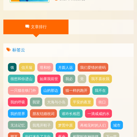
一、静态增值 （一）展示交流 通过博览会，
参展企业可以展示自己的产品和技术，让更
多的人了解和认识企业的产品和技术实力，
使企业软实力得到增值。观众则可以获取最
文章排行
新的产品和技术信息
标签云
饿
信天翁
塔和纱
月圆人远
我们爱情的密码
很想和你进山
如果我前世
我必
觉
我不喜欢我
一只猫在铁门外
山的那边
猫一样的跑开
我不在
我的呼吸
我望
大海与小岛
平安的夜里
街口
我的世界
朋友结婚祝词
谁吟长相思
一滴咸咸的水
无法记忆
我甩开鞋子
梦荒中原
再相见时的人们
城市
脚耳
街灯迷失了方向
夜央
相聚时有种旋律
下一世