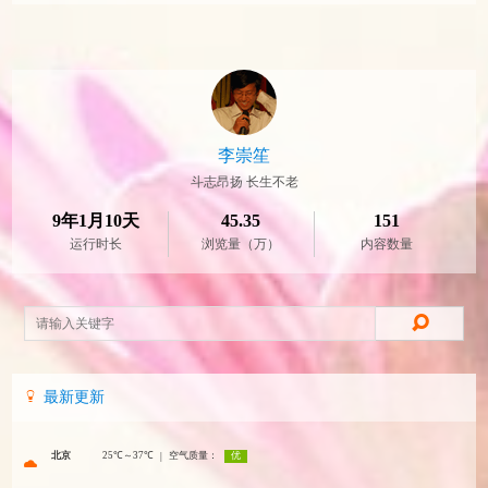
李崇笙
斗志昂扬 长生不老
9年1月10天
45.35
151
运行时长
浏览量（万）
内容数量
最新更新