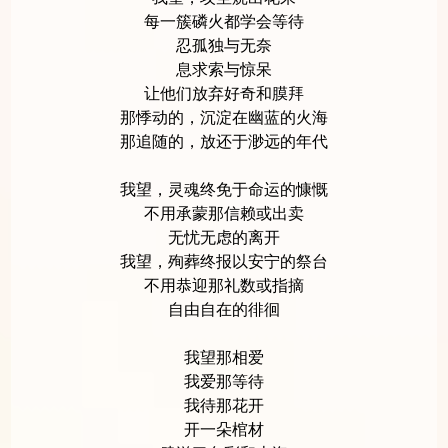
每一簇磷火都学会等待
忍孤独与无奈
息求索与惊呆
让他们放弃好奇和膜拜
那悸动的，沉淀在幽蓝的火海
那追随的，放还于渺远的年代
我望，灵魂终免于命运的慷慨
不用承蒙那信赖或出卖
无忧无虑的离开
我望，殉葬终报以安宁的祭台
不用恭迎那礼数或指摘
自由自在的徘徊
我望那相爱
我爱那等待
我待那花开
开一朵棺材