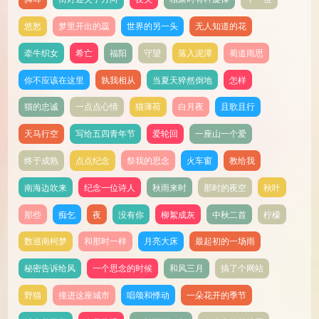
悠愁
梦里开出的蕊
世界的另一头
无人知道的花
牵牛织女
希亡
福阳
守望
落入泥潭
蜀道雨思
你不应该在这里
孰我相从
当夏天猝然倒地
怎样
猫的忠诚
一点点心情
猫薄荷
白月夜
且歌且行
天马行空
写给五四青年节
爱轮回
一座山一个爱
终于成熟
点点纪念
祭我的思念
火车窗
教给我
南海边吹来
纪念一位诗人
秋雨来时
那时的夜空
秋叶
那些
痴乞
夜
没有你
柳絮成灰
中秋二首
柠檬
数巡南柯梦
和那时一样
月亮大床
最起初的一场雨
秘密告诉给风
一个思念的时候
和风三月
搞了个网站
野猫
撞进这座城市
唱颂和悸动
一朵花开的季节