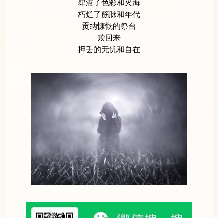
肆溢了色彩和火海
朽烂了筋脉和年代
贡纳慷慨的祭台
赎回来
押丢的无忧和自在