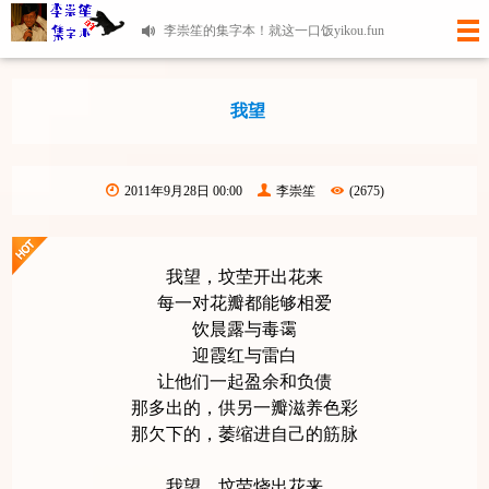
李崇笙的集字本！就这一口饭yikou.fun
我望
2011年9月28日 00:00
李崇笙
(2675)
我望，坟茔开出花来
每一对花瓣都能够相爱
饮晨露与毒霭
迎霞红与雷白
让他们一起盈余和负债
那多出的，供另一瓣滋养色彩
那欠下的，萎缩进自己的筋脉
我望，坟茔烧出花来