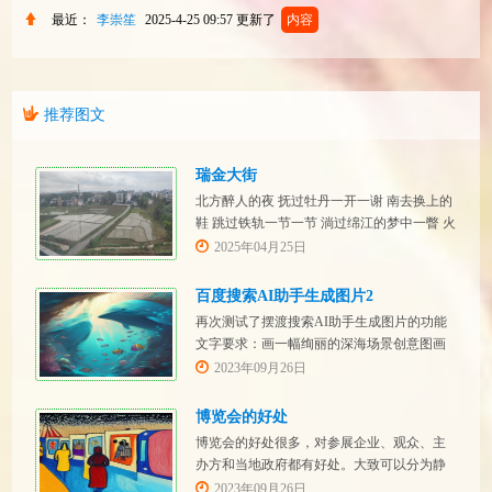
最近：
李崇笙
2025-4-25 09:57
更新了
内容
推荐图文
瑞金大街
北方醉人的夜 抚过牡丹一开一谢 南去换上的
鞋 跳过铁轨一节一节 淌过绵江的梦中一瞥 火
红招展的瑞金大街
2025年04月25日
百度搜索AI助手生成图片2
再次测试了摆渡搜索AI助手生成图片的功能
文字要求：画一幅绚丽的深海场景创意图画
文字要求：画一幅绚丽的森林场景创意图画
2023年09月26日
文字要求：画一幅绚丽的草原场景创意图画
博览会的好处
博览会的好处很多，对参展企业、观众、主
办方和当地政府都有好处。大致可以分为静
态增值、动态获利和带动发展几个方面：
2023年09月26日