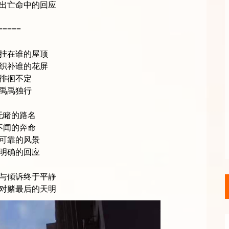
出亡命中的回应
=====
挂在谁的屋顶
织补谁的花屏
徘徊不定
禹禹独行
无睹的路名
不闻的奔命
可靠的风景
明确的回应
与倾诉终于平静
对赌最后的天明