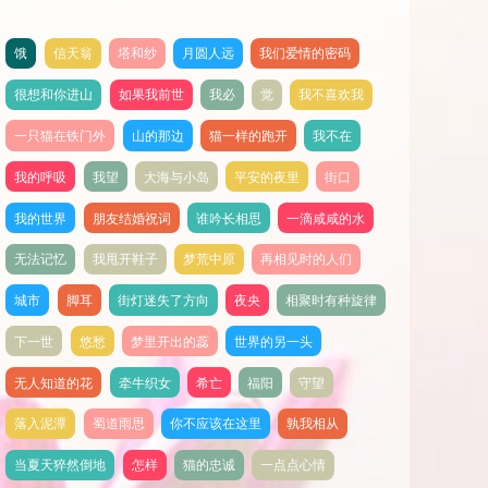
饿
信天翁
塔和纱
月圆人远
我们爱情的密码
很想和你进山
如果我前世
我必
觉
我不喜欢我
一只猫在铁门外
山的那边
猫一样的跑开
我不在
我的呼吸
我望
大海与小岛
平安的夜里
街口
我的世界
朋友结婚祝词
谁吟长相思
一滴咸咸的水
无法记忆
我甩开鞋子
梦荒中原
再相见时的人们
城市
脚耳
街灯迷失了方向
夜央
相聚时有种旋律
下一世
悠愁
梦里开出的蕊
世界的另一头
无人知道的花
牵牛织女
希亡
福阳
守望
落入泥潭
蜀道雨思
你不应该在这里
孰我相从
当夏天猝然倒地
怎样
猫的忠诚
一点点心情