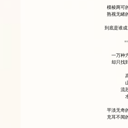
模棱两可
熟视无睹
到底是谁成
=
一万种
却只找
流
平淡无奇
充耳不闻