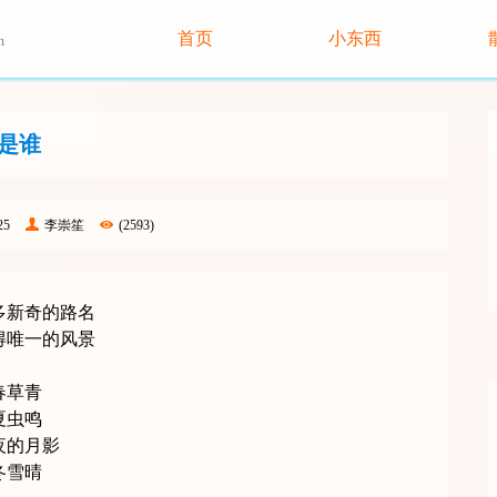
首页
小东西
n
是谁
25
李崇笙
(2593)
多新奇的路名
得唯一的风景
春草青
夏虫鸣
夜的月影
冬雪晴