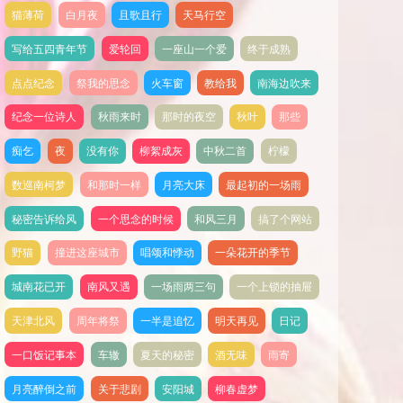
猫薄荷
白月夜
且歌且行
天马行空
写给五四青年节
爱轮回
一座山一个爱
终于成熟
点点纪念
祭我的思念
火车窗
教给我
南海边吹来
纪念一位诗人
秋雨来时
那时的夜空
秋叶
那些
痴乞
夜
没有你
柳絮成灰
中秋二首
柠檬
数巡南柯梦
和那时一样
月亮大床
最起初的一场雨
秘密告诉给风
一个思念的时候
和风三月
搞了个网站
野猫
撞进这座城市
唱颂和悸动
一朵花开的季节
城南花已开
南风又遇
一场雨两三句
一个上锁的抽屉
天津北风
周年将祭
一半是追忆
明天再见
日记
一口饭记事本
车辙
夏天的秘密
酒无味
雨寄
月亮醉倒之前
关于悲剧
安阳城
柳春虚梦