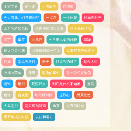
壬寅立春
是不是
一段故事
红地毯
今天雪花儿们与我寒暄
一点点
一个问题
时光啊时光
水月竹桥笙瑟远
这夜冷得那么认真
这大地还活着
园丁
车窗
北风行
冬日里温柔的拂晓
喧哗
焰火花朵和我
月亮很想说一句话
欧亚展览早会发言
娃娃
南风去旅行
麦子
好天气的城市
瑞金大街
收成与荣华
无可
海边的车站
采一朵初夏给你
是谁
银川
荒漠野火
到底是什么不知足
有病
也许
合欢雨
时间呀时间
这颗心
醺风悠悠
大风忘川
两只鹦鹉听雨
角落
小丑的时光
季节倒塌的时候
以往和远方