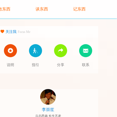
散东西
谈东西
记东西
关注我
Focus Me
说明
指引
分享
联系
李崇笙
斗志昂扬 长生不老