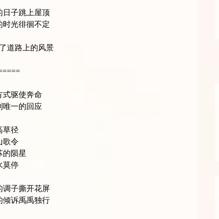
的日子跳上屋顶
的时光徘徊不定
了道路上的风景
=====
方式驱使奔命
到唯一的回应
高草径
山歌令
苏的陨星
水莫停
的调子撕开花屏
的倾诉禹禹独行