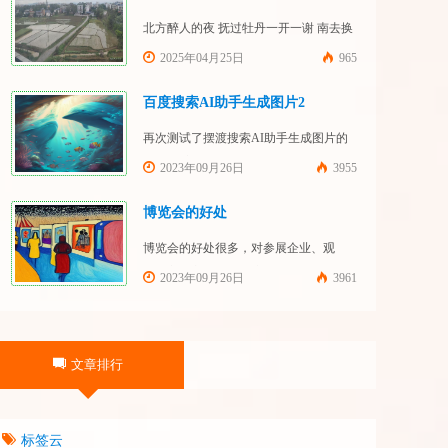
北方醉人的夜 抚过牡丹一开一谢 南去换
上的鞋 跳过铁轨一节一节 淌过绵江的梦
2025年04月25日
965
中一瞥 火红招展的瑞金大街
百度搜索AI助手生成图片2
再次测试了摆渡搜索AI助手生成图片的
功能 文字要求：画一幅绚丽的深海场景
2023年09月26日
3955
创意图画 文字要求：画一幅绚丽的森林
场景创意图画 文字要求：画一幅绚丽的
博览会的好处
草原场景创意图画
博览会的好处很多，对参展企业、观
众、主办方和当地政府都有好处。大致
2023年09月26日
3961
可以分为静态增值、动态获利和带动发
展几个方面： 一、静态增值 （一）展示
交流 通过博览会，参展企业可以展示自
文章排行
己的产品和技术，让更多的人了解和认
识企业的产品和技术实力，使企业软实
力得到增值。观众则可以获取最新的产
标签云
品和技术信息