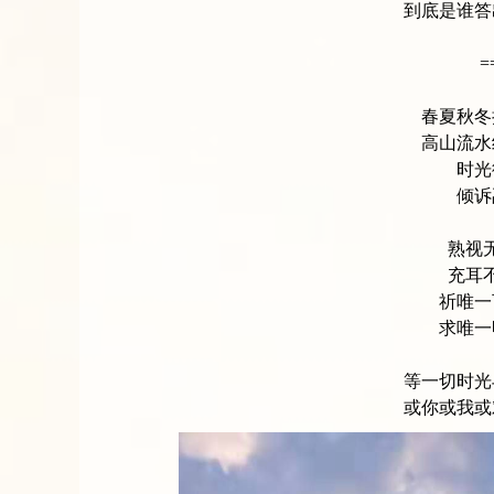
到底是谁答
=
春夏秋冬
高山流水
时光
倾诉
熟视
充耳
祈唯一
求唯一
等一切时光
或你或我或