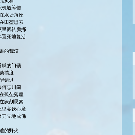
魇执着
织机觥筹错
在水塘落座
在田垄思索
夜里辗转腾挪
弃置死地复活
谁的荒漠
看腻的门锁
柴揣度
醒错过
奈何忘川阔
在孤茔落座
在篆刻思索
土里宴饮心魔
屠刀立地成佛
谁的野火