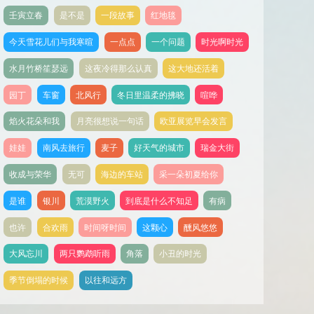
壬寅立春
是不是
一段故事
红地毯
今天雪花儿们与我寒暄
一点点
一个问题
时光啊时光
水月竹桥笙瑟远
这夜冷得那么认真
这大地还活着
园丁
车窗
北风行
冬日里温柔的拂晓
喧哗
焰火花朵和我
月亮很想说一句话
欧亚展览早会发言
娃娃
南风去旅行
麦子
好天气的城市
瑞金大街
收成与荣华
无可
海边的车站
采一朵初夏给你
是谁
银川
荒漠野火
到底是什么不知足
有病
也许
合欢雨
时间呀时间
这颗心
醺风悠悠
大风忘川
两只鹦鹉听雨
角落
小丑的时光
季节倒塌的时候
以往和远方