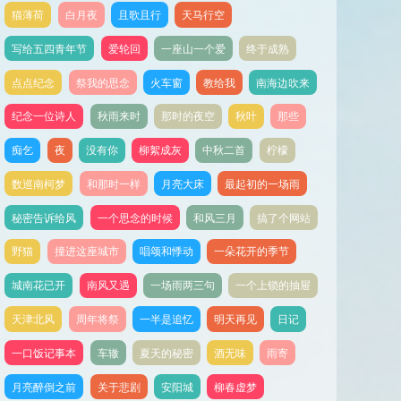
猫薄荷
白月夜
且歌且行
天马行空
写给五四青年节
爱轮回
一座山一个爱
终于成熟
点点纪念
祭我的思念
火车窗
教给我
南海边吹来
纪念一位诗人
秋雨来时
那时的夜空
秋叶
那些
痴乞
夜
没有你
柳絮成灰
中秋二首
柠檬
数巡南柯梦
和那时一样
月亮大床
最起初的一场雨
秘密告诉给风
一个思念的时候
和风三月
搞了个网站
野猫
撞进这座城市
唱颂和悸动
一朵花开的季节
城南花已开
南风又遇
一场雨两三句
一个上锁的抽屉
天津北风
周年将祭
一半是追忆
明天再见
日记
一口饭记事本
车辙
夏天的秘密
酒无味
雨寄
月亮醉倒之前
关于悲剧
安阳城
柳春虚梦