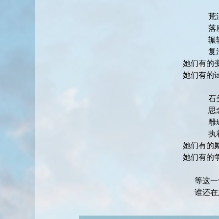
荒
落
辗
复
她们有的
她们有的
石
思
雕
执
她们有的
她们有的
等这一
谁还在