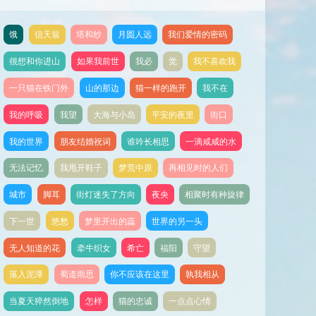
饿
信天翁
塔和纱
月圆人远
我们爱情的密码
很想和你进山
如果我前世
我必
觉
我不喜欢我
一只猫在铁门外
山的那边
猫一样的跑开
我不在
我的呼吸
我望
大海与小岛
平安的夜里
街口
我的世界
朋友结婚祝词
谁吟长相思
一滴咸咸的水
无法记忆
我甩开鞋子
梦荒中原
再相见时的人们
城市
脚耳
街灯迷失了方向
夜央
相聚时有种旋律
下一世
悠愁
梦里开出的蕊
世界的另一头
无人知道的花
牵牛织女
希亡
福阳
守望
落入泥潭
蜀道雨思
你不应该在这里
孰我相从
当夏天猝然倒地
怎样
猫的忠诚
一点点心情