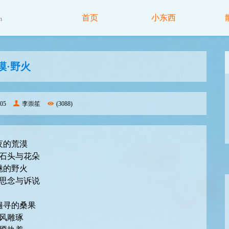
首页
小东西
n
漠·野火
05
李崇笙
(3088)
夜的荒漠
石头与花朵
魅的野火
思念与诉说
遍寻的桑果
风雕琢