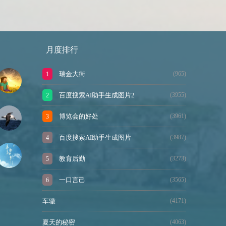
月度排行
瑞金大街
(965)
百度搜索AI助手生成图片2
(3955)
博览会的好处
(3961)
百度搜索AI助手生成图片
(3987)
教育后勤
(3273)
一口言己
(3565)
车辙
(4171)
夏天的秘密
(4063)