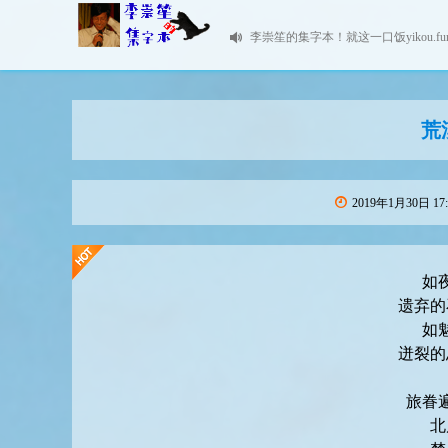
李崇笙的集字本！就这一口饭yikou.fu
荒
2019年1月30日 17:
如
遗弃的
如
迸裂的
旅眷
北