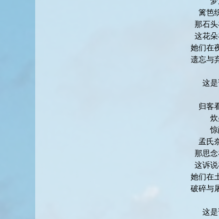
梦
篱笆
那石头
这花朵
她们在
遗忘与
这是
归客
炊
惊
孟氏
那思念
这诉说
她们在
破碎与
这是