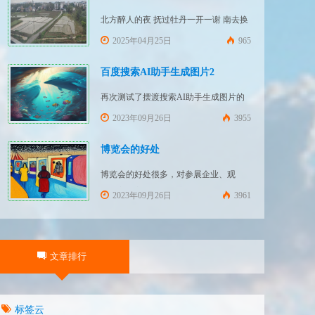
北方醉人的夜 抚过牡丹一开一谢 南去换
上的鞋 跳过铁轨一节一节 淌过绵江的梦
2025年04月25日
965
中一瞥 火红招展的瑞金大街
百度搜索AI助手生成图片2
再次测试了摆渡搜索AI助手生成图片的
功能 文字要求：画一幅绚丽的深海场景
2023年09月26日
3955
创意图画 文字要求：画一幅绚丽的森林
场景创意图画 文字要求：画一幅绚丽的
博览会的好处
草原场景创意图画
博览会的好处很多，对参展企业、观
众、主办方和当地政府都有好处。大致
2023年09月26日
3961
可以分为静态增值、动态获利和带动发
展几个方面： 一、静态增值 （一）展示
交流 通过博览会，参展企业可以展示自
文章排行
己的产品和技术，让更多的人了解和认
识企业的产品和技术实力，使企业软实
力得到增值。观众则可以获取最新的产
标签云
品和技术信息