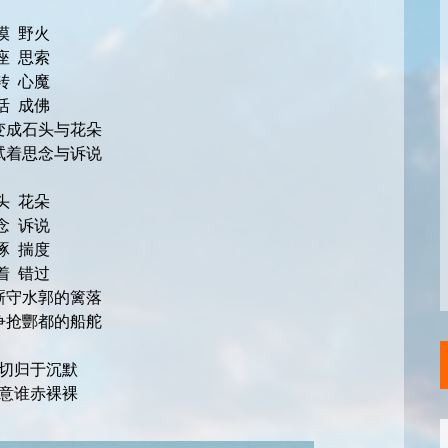
漠 野火
座 思索
转 心魔
活 成佛
变成石头与花朵
试着思念与诉说
头 花朵
念 诉说
琢 揣度
着 错过
厮守水郭的篱落
争抢酆都的船舵
切归于沉默
意谁赤裸裸